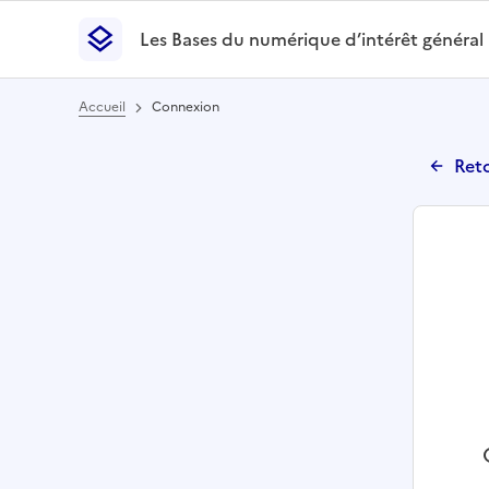
Les Bases du numérique d’intérêt général
- Retour à l’accueil
Les Bases du numérique d’intérêt général
- Retour
Accueil
Connexion
Reto