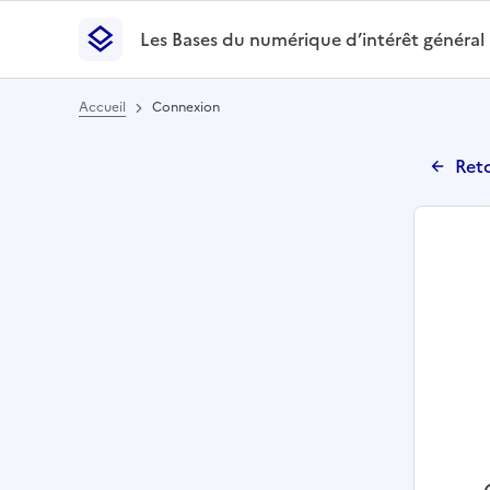
Les Bases du numérique d’intérêt général
- Retour à l’accueil
Les Bases du numérique d’intérêt général
- Retour
Accueil
Connexion
Reto