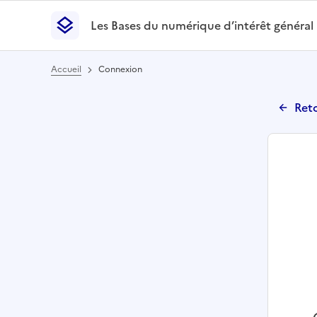
Les Bases du numérique d’intérêt général
- Retour à l’accueil
Les Bases du numérique d’intérêt général
- Retour
Accueil
Connexion
Reto