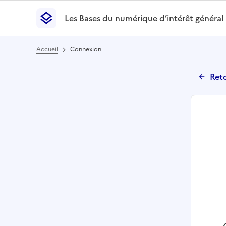
Les Bases du numérique d’intérêt général
- Retour à l’accueil
Les Bases du numérique d’intérêt général
- Retour
Accueil
Connexion
Reto