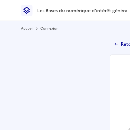
Les Bases du numérique d’intérêt général
- Retour à l’accueil
Les Bases du numérique d’intérêt général
- Retour
Accueil
Connexion
Reto